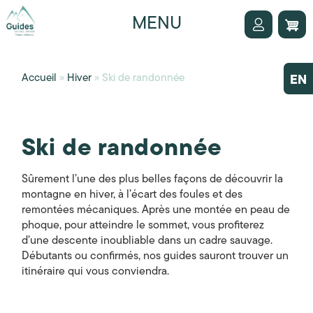
Aller
au
Menu
MENU
contenu
principal
du
compt
Accueil
»
Hiver
»
Ski de randonnée
EN
de
l'utilis
Ski de randonnée
Name
Sûrement l’une des plus belles façons de découvrir la
montagne en hiver, à l’écart des foules et des
remontées mécaniques. Après une montée en peau de
phoque, pour atteindre le sommet, vous profiterez
d’une descente inoubliable dans un cadre sauvage.
Débutants ou confirmés, nos guides sauront trouver un
itinéraire qui vous conviendra.