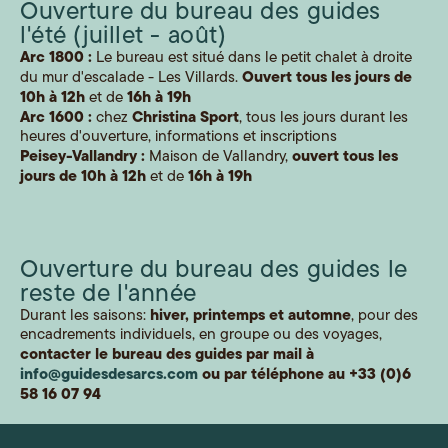
Mont Blanc
canyoning
Ouverture du bureau des guides
l'été (juillet - août)
Grande Casse
Arc 1800 :
Le bureau est situé dans le petit chalet à droite
4810m
Ouvert tous les jours de
du mur d'escalade - Les Villards.
10h à 12h
16h à 19h
et de
Tour du Mont Blanc
Arc 1600 :
Christina Sport
chez
, tous les jours durant les
heures d'ouverture, informations et inscriptions
Peisey-Vallandry :
ouvert tous les
Maison de Vallandry,
massif du Mont Blanc
jours de 10h à 12h
16h à 19h
et de
refuge Robert Blanc
Ouverture du bureau des guides le
Alpinisme en Vanoise
reste de l'année
hiver, printemps et automne
Durant les saisons:
, pour des
encadrements individuels, en groupe ou des voyages,
contacter le bureau des guides par mail à
info@guidesdesarcs.com
ou par téléphone au +33 (0)6
58 16 07 94